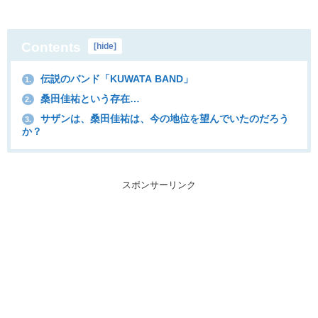
Contents
[
hide
]
伝説のバンド「KUWATA BAND」
1.
桑田佳祐という存在…
2.
サザンは、桑田佳祐は、今の地位を望んでいたのだろう
3.
か？
スポンサーリンク