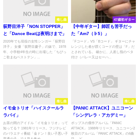
推し曲
47歳初ギター
荻野目洋子「NON STOPPER」
【中年ギター】師匠も苦手だっ
と「Dance Beatは夜明けまで」
た「Am7（♭5）」
2020年でも現役の女性シンガー「荻野目
「Fコード」VS「Bコード」 ギターにチャ
洋子」 女優「荻野目慶子」の妹で、1978
レンジした者が躓くコードの壁は「F」だ
年、小学校4年生の時に出場した「ちびっ
とされている。 確かに、人差し指のベタ
こ歌まねベストテン」...
付け（バレー又はセーハ...
推し曲
推し曲
イモ金トリオ「ハイスクールラ
【PANIC ATTACK】ユニコーン
ラバイ」
「シンデレラ・アカデミー」
お茶の間のアイドル「イモ金トリオ」って
ポップスの傑作アルバム「PANIC
知ってる？ 1981年リリース。フジテレビ
ATTACK」 1988年リリース、ユニコーン2
のバラエティ番組「金ドン！良い子悪い子
枚目のアルバム「PANIC ATTACK」の6曲
普通の子」で人気を集め...
目。 ど...