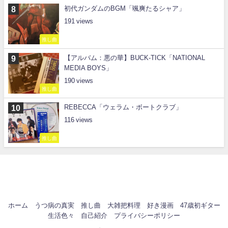
初代ガンダムのBGM「颯爽たるシャア」
191
推し曲
【アルバム：悪の華】BUCK-TICK「NATIONAL
MEDIA BOYS」
190
推し曲
REBECCA「ウェラム・ボートクラブ」
116
推し曲
ホーム
うつ病の真実
推し曲
大雑把料理
好き漫画
47歳初ギター
生活色々
自己紹介
プライバシーポリシー