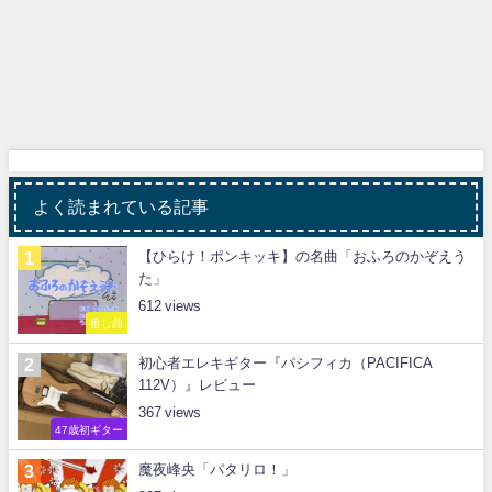
よく読まれている記事
【ひらけ！ポンキッキ】の名曲「おふろのかぞえう
た」
612
推し曲
初心者エレキギター『パシフィカ（PACIFICA
112V）』レビュー
367
47歳初ギター
魔夜峰央「パタリロ！」