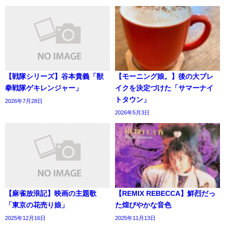
【戦隊シリーズ】谷本貴義「獣
【モーニング娘。】後の大ブレ
拳戦隊ゲキレンジャー」
イクを決定づけた「サマーナイ
トタウン」
2026年7月28日
2026年5月3日
【麻雀放浪記】映画の主題歌
【REMIX REBECCA】鮮烈だっ
「東京の花売り娘」
た煌びやかな音色
2025年12月16日
2025年11月13日