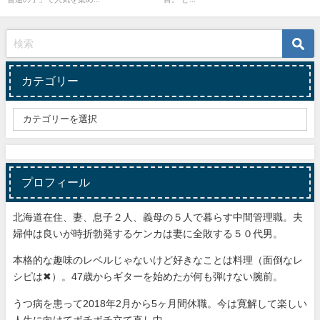
カテゴリー
プロフィール
北海道在住、妻、息子２人、義母の５人で暮らす中間管理職。夫
婦仲は良いが時折勃発するケンカは妻に全敗する５０代男。
本格的な趣味のレベルじゃないけど好きなことは料理（面倒なレ
シピは✖）。47歳からギターを始めたが何も弾けない腕前。
うつ病を患って2018年2月から5ヶ月間休職。今は寛解して楽しい
人生に向けてボチボチ立て直し中。