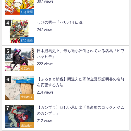
307
好き漫画
しげの秀一「バリバリ伝説」
247
好き漫画
日本競馬史上、最も過小評価されている名馬『ビワ
ハヤヒデ』
222
生活色々
【ふるさと納税】間違えた寄付金受領証明書の名前
を変更する方法
214
生活色々
【ガンプラ】悲しい思い出「量産型ズゴックとジム
のガンプラ」
212
生活色々