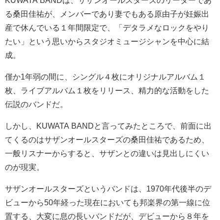
る桑田佳祐が、メンバーであり妻でもある原由子が妊娠出
産で休んでいる１年間限定で、「デタラメなロックをやり
たい」という思いからスタジオミュージシャンを中心に結
成。
僅か1年弱の間に、シングル４枚にオリジナルアルバム１
枚、ライブアルバム１枚をリリース、精力的な活動をした
伝説のバンドだ。
しかし、KUWATA BANDと言ってみたところで、前面に出
てくるのはサザンオールスターズの桑田佳祐であるため、
一般リスナーからすると、サザンとの違いは見出しにくい
のが現実。
サザンオールスターズというバンドは、1970年代後半のデ
ビューから50年経った現在においても邦楽界の第一線に位
置する、大変に息の長いバンドだが、デビューから８年を