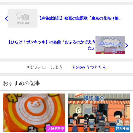
【麻雀放浪記】映画の主題歌「東京の花売り娘」
【ひらけ！ポンキッキ】の名曲「おふろのかぞえう
た」
Xでフォローしよう
Follow うつとたん
おすすめの記事
大雑把料理
好き漫画