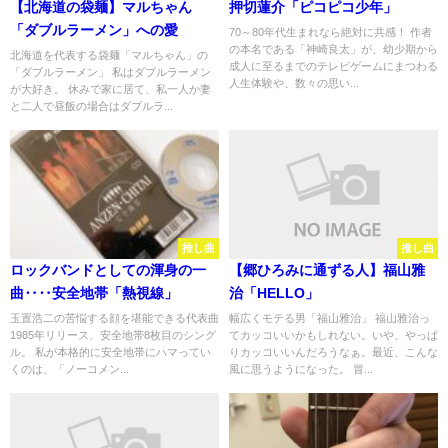
【北海道の袋麺】マルちゃん
押切蓮介「ピコピコ少年」
「ダブルラーメン」への愛
70～80年代生まれなら絶対に共感！ 作者
の本名である「神崎良太」が、幼少期から
北海道を代表する袋麺「マルちゃん」の
成人に至るまでのテレビゲームにまつわる
「ダブルラーメン」 私はダブルラーメン
人生体験や、数々の思い...
が大好き。 休みで家に居て、私一人か妻
と二人で昼飯の場合はダブルラ...
推し曲
推し曲
ロックバンドとしての渾身の一
【郷ひろみに通ずる人】福山雅
曲‥‥安全地帯「熱視線」
治「HELLO」
玉置浩二の苦悩する顔を堪能できる代表曲
幅広くモテる男「福山雅治」 福山雅治っ
1985年リリース、安全地帯8枚目のシング
てカッコいいかもしれない。いや、やっぱ
ル。 私が本格的に安全地帯にハマってい
りカッコいいんだろうなぁ。最近、こんな
くのは、「ノーコメン...
風に思うようになった。 冒...