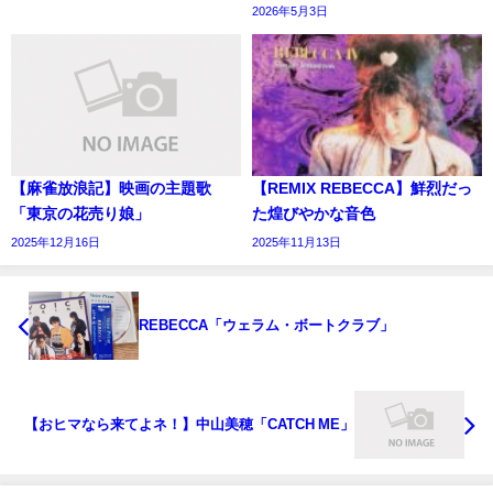
2026年5月3日
【麻雀放浪記】映画の主題歌
【REMIX REBECCA】鮮烈だっ
「東京の花売り娘」
た煌びやかな音色
2025年12月16日
2025年11月13日
REBECCA「ウェラム・ボートクラブ」
【おヒマなら来てよネ！】中山美穂「CATCH ME」