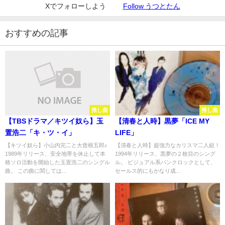
Xでフォローしよう
Follow うつとたん
おすすめの記事
推し曲
推し曲
【TBSドラマ／キツイ奴ら】玉
【清春と人時】黒夢「ICE MY
置浩二「キ・ツ・イ」
LIFE」
【キツイ奴ら】小山内完二と大曾根五郎♪
【清春と人時】超強力なカリスマ二人組！
1989年リリース、安全地帯を休止して本
1994年リリース、黒夢の２枚目のシング
格ソロ活動を開始した玉置浩二のシングル
ル。 ビジュアル系パンクロックとして、
曲。 この曲に関しては...
セールス的にもかなり成...