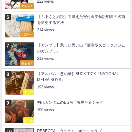
222
生活色々
【ふるさと納税】間違えた寄付金受領証明書の名前
を変更する方法
214
生活色々
【ガンプラ】悲しい思い出「量産型ズゴックとジム
のガンプラ」
212
生活色々
【アルバム：悪の華】BUCK-TICK「NATIONAL
MEDIA BOYS」
193
推し曲
初代ガンダムのBGM「颯爽たるシャア」
190
推し曲
REBECCA「ウェラム・ボートクラブ」