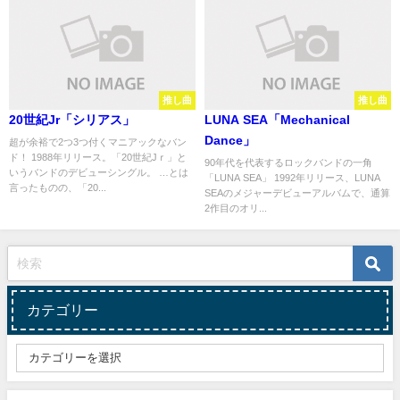
推し曲
推し曲
20世紀Jr「シリアス」
LUNA SEA「Mechanical
Dance」
超が余裕で2つ3つ付くマニアックなバン
ド！ 1988年リリース。「20世紀Jｒ」と
90年代を代表するロックバンドの一角
いうバンドのデビューシングル。 …とは
「LUNA SEA」 1992年リリース、LUNA
言ったものの、「20...
SEAのメジャーデビューアルバムで、通算
2作目のオリ...
カテゴリー