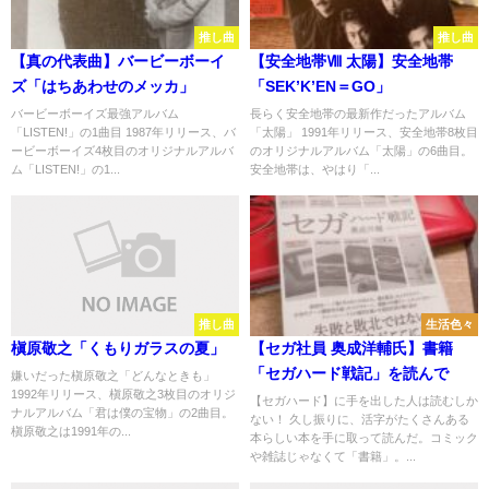
推し曲
推し曲
【真の代表曲】バービーボーイ
【安全地帯Ⅷ 太陽】安全地帯
ズ「はちあわせのメッカ」
「SEK’K’EN＝GO」
バービーボーイズ最強アルバム
長らく安全地帯の最新作だったアルバム
「LISTEN!」の1曲目 1987年リリース、バ
「太陽」 1991年リリース、安全地帯8枚目
ービーボーイズ4枚目のオリジナルアルバ
のオリジナルアルバム「太陽」の6曲目。
ム「LISTEN!」の1...
安全地帯は、やはり「...
推し曲
生活色々
槇原敬之「くもりガラスの夏」
【セガ社員 奥成洋輔氏】書籍
「セガハード戦記」を読んで
嫌いだった槇原敬之「どんなときも」
1992年リリース、槇原敬之3枚目のオリジ
【セガハード】に手を出した人は読むしか
ナルアルバム「君は僕の宝物」の2曲目。
ない！ 久し振りに、活字がたくさんある
槇原敬之は1991年の...
本らしい本を手に取って読んだ。コミック
や雑誌じゃなくて「書籍」。...