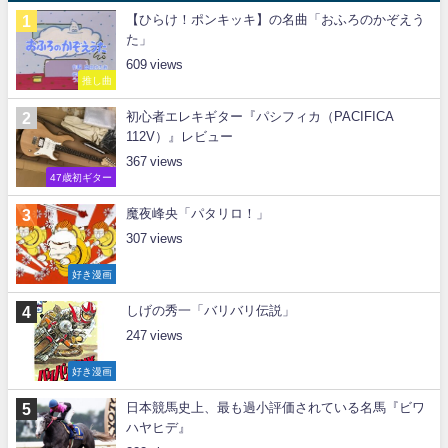
【ひらけ！ポンキッキ】の名曲「おふろのかぞえう
た」
609
推し曲
初心者エレキギター『パシフィカ（PACIFICA
112V）』レビュー
367
47歳初ギター
魔夜峰央「パタリロ！」
307
好き漫画
しげの秀一「バリバリ伝説」
247
好き漫画
日本競馬史上、最も過小評価されている名馬『ビワ
ハヤヒデ』