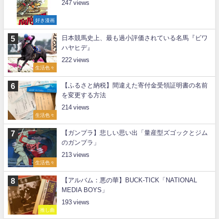
247
好き漫画
日本競馬史上、最も過小評価されている名馬『ビワ
ハヤヒデ』
222
生活色々
【ふるさと納税】間違えた寄付金受領証明書の名前
を変更する方法
214
生活色々
【ガンプラ】悲しい思い出「量産型ズゴックとジム
のガンプラ」
213
生活色々
【アルバム：悪の華】BUCK-TICK「NATIONAL
MEDIA BOYS」
193
推し曲