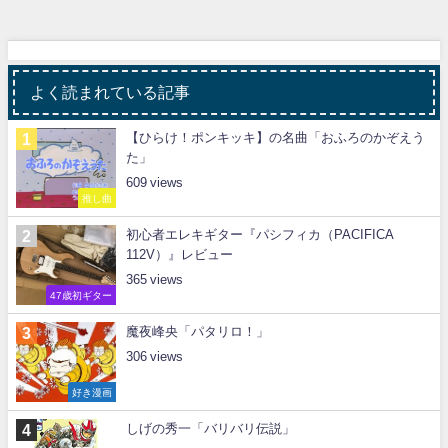
よく読まれている記事
【ひらけ！ポンキッキ】の名曲「おふろのかぞえう
た」
609
推し曲
初心者エレキギター『パシフィカ（PACIFICA
112V）』レビュー
365
47歳初ギター
魔夜峰央「パタリロ！」
306
好き漫画
しげの秀一「バリバリ伝説」