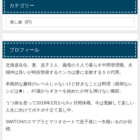
カテゴリー
プロフィール
北海道在住、妻、息子２人、義母の５人で暮らす中間管理職。夫
婦仲は良いが時折勃発するケンカは妻に全敗する５０代男。
本格的な趣味のレベルじゃないけど好きなことは料理（面倒なレ
シピは✖）。47歳からギターを始めたが何も弾けない腕前。
うつ病を患って2018年2月から5ヶ月間休職。今は寛解して楽しい
人生に向けてボチボチ立て直し中。
SWITCHのスマブラとマリオカートで息子達に一矢報いるのが目
標。