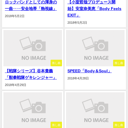
ロックバンドとしての渾身の
【小室哲哉プロデュース開
一曲‥‥安全地帯「熱視線」
始】安室奈美恵「Body Feels
EXIT」
2018年5月2日
2018年5月2日
推し曲
推し曲
【戦隊シリーズ】谷本貴義
SPEED「Body＆Soul」
「獣拳戦隊ゲキレンジャー」
2018年4月28日
2018年4月29日
推し曲
推し曲