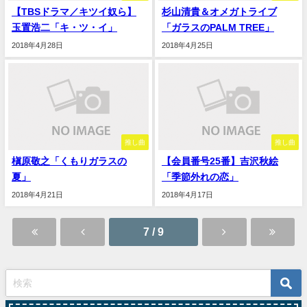
【TBSドラマ／キツイ奴ら】
杉山清貴＆オメガトライブ
玉置浩二「キ・ツ・イ」
「ガラスのPALM TREE」
2018年4月28日
2018年4月25日
推し曲
推し曲
槇原敬之「くもりガラスの
【会員番号25番】吉沢秋絵
夏」
「季節外れの恋」
2018年4月21日
2018年4月17日
7 / 9