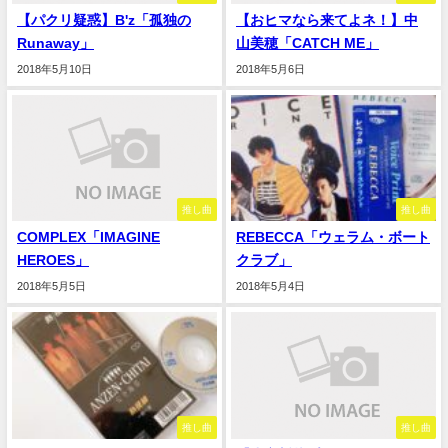
【パクリ疑惑】B'z「孤独の
【おヒマなら来てよネ！】中
Runaway」
山美穂「CATCH ME」
2018年5月10日
2018年5月6日
推し曲
推し曲
COMPLEX「IMAGINE
REBECCA「ウェラム・ボート
HEROES」
クラブ」
2018年5月5日
2018年5月4日
推し曲
推し曲