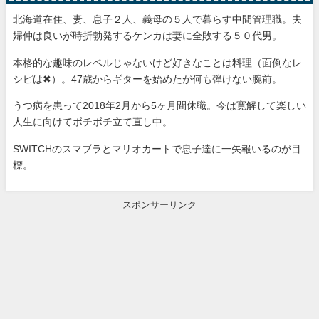
北海道在住、妻、息子２人、義母の５人で暮らす中間管理職。夫
婦仲は良いが時折勃発するケンカは妻に全敗する５０代男。
本格的な趣味のレベルじゃないけど好きなことは料理（面倒なレ
シピは✖）。47歳からギターを始めたが何も弾けない腕前。
うつ病を患って2018年2月から5ヶ月間休職。今は寛解して楽しい
人生に向けてボチボチ立て直し中。
SWITCHのスマブラとマリオカートで息子達に一矢報いるのが目
標。
スポンサーリンク