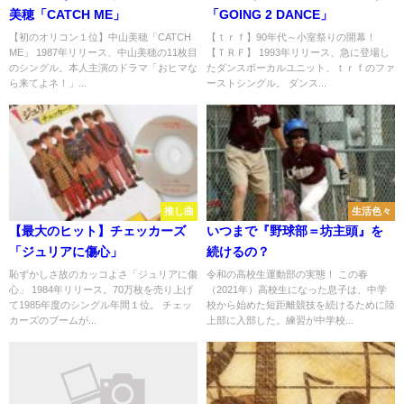
美穂「CATCH ME」
「GOING 2 DANCE」
【初のオリコン１位】中山美穂「CATCH
【ｔｒｆ】90年代～小室祭りの開幕！
ME」 1987年リリース、中山美穂の11枚目
【ＴＲＦ】 1993年リリース、急に登場し
のシングル。本人主演のドラマ「おヒマな
たダンスボーカルユニット、ｔｒｆのファ
ら来てよネ！」...
ーストシングル。 ダンス...
推し曲
生活色々
【最大のヒット】チェッカーズ
いつまで『野球部＝坊主頭』を
「ジュリアに傷心」
続けるの？
恥ずかしさ故のカッコよさ「ジュリアに傷
令和の高校生運動部の実態！ この春
心」 1984年リリース。70万枚を売り上げ
（2021年）高校生になった息子は、中学
て1985年度のシングル年間１位。 チェッ
校から始めた短距離競技を続けるために陸
カーズのブームが...
上部に入部した。練習が中学校...