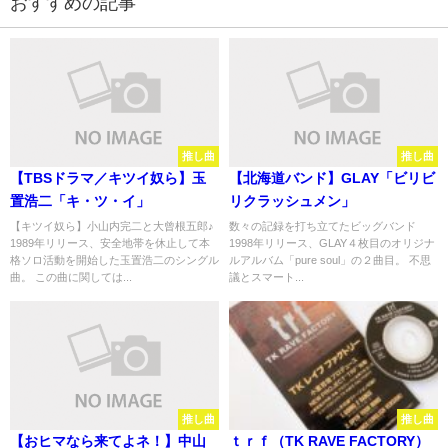
おすすめの記事
推し曲
推し曲
【TBSドラマ／キツイ奴ら】玉
【北海道バンド】GLAY「ビリビ
置浩二「キ・ツ・イ」
リクラッシュメン」
【キツイ奴ら】小山内完二と大曾根五郎♪
数々の記録を打ち立てたビッグバンド
1989年リリース、安全地帯を休止して本
1998年リリース、GLAY４枚目のオリジナ
格ソロ活動を開始した玉置浩二のシングル
ルアルバム「pure soul」の２曲目。 不思
曲。 この曲に関しては...
議とスマート...
推し曲
推し曲
【おヒマなら来てよネ！】中山
ｔｒｆ（TK RAVE FACTORY）