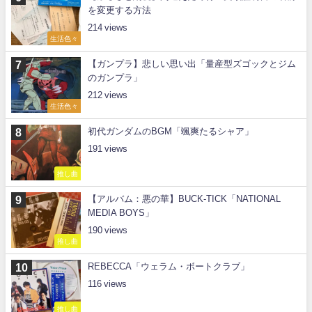
を変更する方法
214
生活色々
【ガンプラ】悲しい思い出「量産型ズゴックとジム
のガンプラ」
212
生活色々
初代ガンダムのBGM「颯爽たるシャア」
191
推し曲
【アルバム：悪の華】BUCK-TICK「NATIONAL
MEDIA BOYS」
190
推し曲
REBECCA「ウェラム・ボートクラブ」
116
推し曲