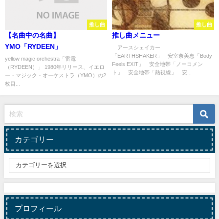
推し曲
推し曲
【名曲中の名曲】
推し曲メニュー
YMO「RYDEEN」
アースシェイカー
「EARTHSHAKER」 安室奈美恵「Body
yellow magic orchestra「雷電
Feels EXIT」 安全地帯「ノーコメン
（RYDEEN）」 1980年リリース、イエロ
ト」 安全地帯「熱視線」 安...
ー・マジック・オーケストラ（YMO）の2
枚目...
カテゴリー
プロフィール