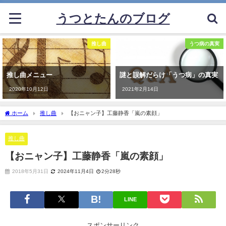
うつとたんのブログ
推し曲
うつ病の真実
推し曲メニュー
謎と誤解だらけ「うつ病」の真実
2020年10月12日
2021年2月14日
ホーム
推し曲
【おニャン子】工藤静香「嵐の素顔」
推し曲
【おニャン子】工藤静香「嵐の素顔」
2018年5月31日
2024年11月4日
2分28秒
LINE
スポンサーリンク