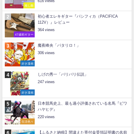
616
推し曲
初心者エレキギター『パシフィカ（PACIFICA
112V）』レビュー
364
47歳初ギター
魔夜峰央「パタリロ！」
306
好き漫画
しげの秀一「バリバリ伝説」
247
好き漫画
日本競馬史上、最も過小評価されている名馬『ビワ
ハヤヒデ』
220
生活色々
【ふるさと納税】間違えた寄付金受領証明書の名前