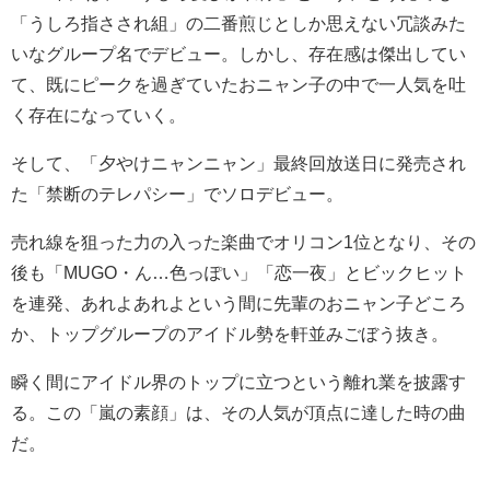
「うしろ指さされ組」の二番煎じとしか思えない冗談みた
いなグループ名でデビュー。しかし、存在感は傑出してい
て、既にピークを過ぎていたおニャン子の中で一人気を吐
く存在になっていく。
そして、「夕やけニャンニャン」最終回放送日に発売され
た「禁断のテレパシー」でソロデビュー。
売れ線を狙った力の入った楽曲でオリコン1位となり、その
後も「MUGO・ん…色っぽい」「恋一夜」とビックヒット
を連発、あれよあれよという間に先輩のおニャン子どころ
か、トップグループのアイドル勢を軒並みごぼう抜き。
瞬く間にアイドル界のトップに立つという離れ業を披露す
る。この「嵐の素顔」は、その人気が頂点に達した時の曲
だ。