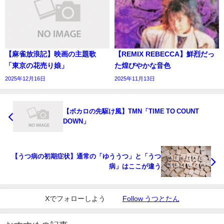
【麻雀放浪記】映画の主題歌
【REMIX REBECCA】鮮烈だっ
「東京の花売り娘」
た煌びやかな音色
2025年12月16日
2025年11月13日
【ボカロの先駆け風】TMN「TIME TO COUNT
DOWN」
【うつ病の初期症状】通常の「ゆううつ」と「うつ
病」はここが違う
Xでフォローしよう
Follow うつとたん