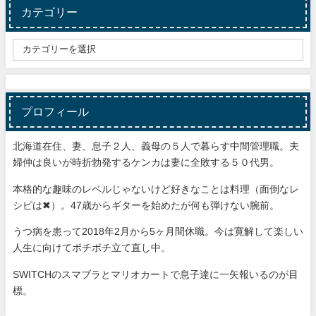
カテゴリー
プロフィール
北海道在住、妻、息子２人、義母の５人で暮らす中間管理職。夫
婦仲は良いが時折勃発するケンカは妻に全敗する５０代男。
本格的な趣味のレベルじゃないけど好きなことは料理（面倒なレ
シピは✖）。47歳からギターを始めたが何も弾けない腕前。
うつ病を患って2018年2月から5ヶ月間休職。今は寛解して楽しい
人生に向けてボチボチ立て直し中。
SWITCHのスマブラとマリオカートで息子達に一矢報いるのが目
標。