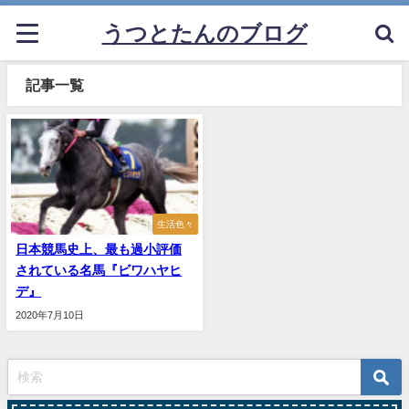
うつとたんのブログ
記事一覧
生活色々
日本競馬史上、最も過小評価
されている名馬『ビワハヤヒ
デ』
2020年7月10日