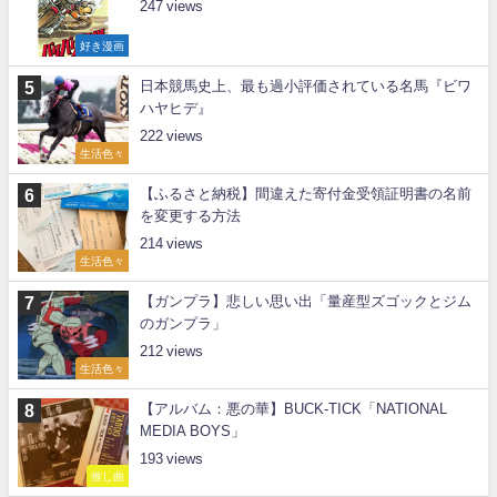
247
好き漫画
日本競馬史上、最も過小評価されている名馬『ビワ
ハヤヒデ』
222
生活色々
【ふるさと納税】間違えた寄付金受領証明書の名前
を変更する方法
214
生活色々
【ガンプラ】悲しい思い出「量産型ズゴックとジム
のガンプラ」
212
生活色々
【アルバム：悪の華】BUCK-TICK「NATIONAL
MEDIA BOYS」
193
推し曲