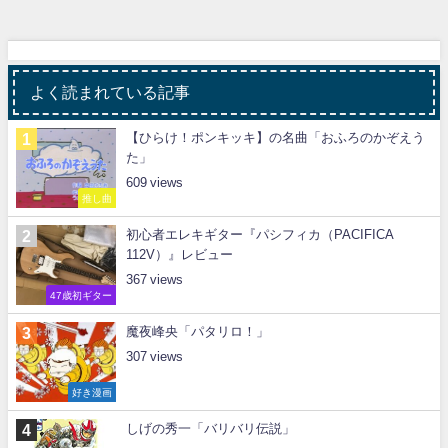
よく読まれている記事
【ひらけ！ポンキッキ】の名曲「おふろのかぞえう
た」
609
推し曲
初心者エレキギター『パシフィカ（PACIFICA
112V）』レビュー
367
47歳初ギター
魔夜峰央「パタリロ！」
307
好き漫画
しげの秀一「バリバリ伝説」