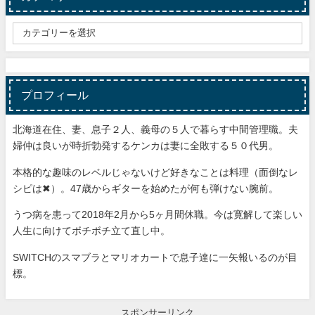
プロフィール
北海道在住、妻、息子２人、義母の５人で暮らす中間管理職。夫
婦仲は良いが時折勃発するケンカは妻に全敗する５０代男。
本格的な趣味のレベルじゃないけど好きなことは料理（面倒なレ
シピは✖）。47歳からギターを始めたが何も弾けない腕前。
うつ病を患って2018年2月から5ヶ月間休職。今は寛解して楽しい
人生に向けてボチボチ立て直し中。
SWITCHのスマブラとマリオカートで息子達に一矢報いるのが目
標。
スポンサーリンク