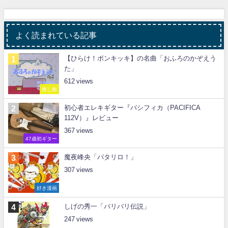
よく読まれている記事
【ひらけ！ポンキッキ】の名曲「おふろのかぞえう
た」
612
推し曲
初心者エレキギター『パシフィカ（PACIFICA
112V）』レビュー
367
47歳初ギター
魔夜峰央「パタリロ！」
307
好き漫画
しげの秀一「バリバリ伝説」
247