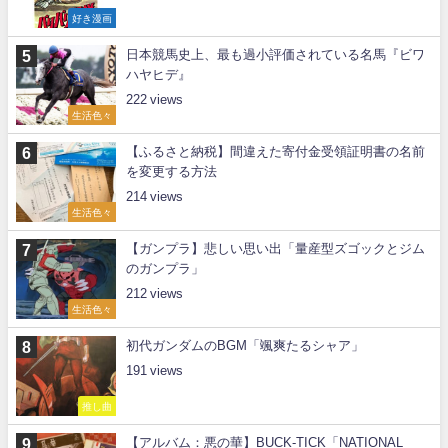
好き漫画
日本競馬史上、最も過小評価されている名馬『ビワ
ハヤヒデ』
222
生活色々
【ふるさと納税】間違えた寄付金受領証明書の名前
を変更する方法
214
生活色々
【ガンプラ】悲しい思い出「量産型ズゴックとジム
のガンプラ」
212
生活色々
初代ガンダムのBGM「颯爽たるシャア」
191
推し曲
【アルバム：悪の華】BUCK-TICK「NATIONAL