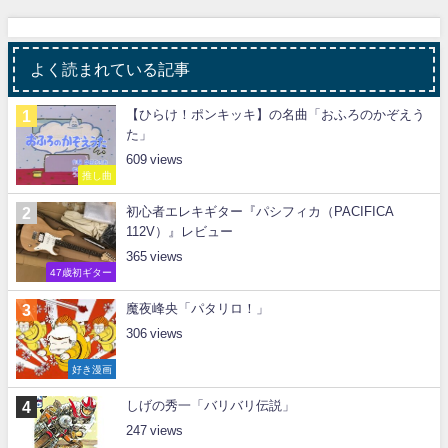
よく読まれている記事
【ひらけ！ポンキッキ】の名曲「おふろのかぞえう
た」
609
推し曲
初心者エレキギター『パシフィカ（PACIFICA
112V）』レビュー
365
47歳初ギター
魔夜峰央「パタリロ！」
306
好き漫画
しげの秀一「バリバリ伝説」
247