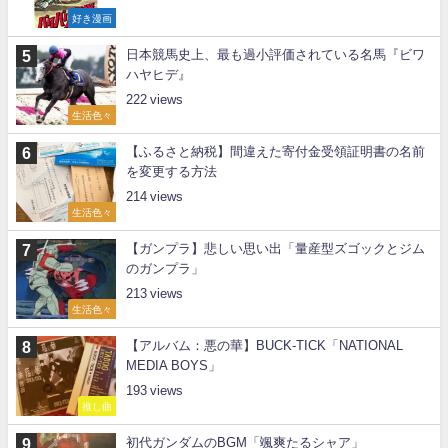
好き漫画
日本競馬史上、最も過小評価されている名馬『ビワ
ハヤヒデ』
222
生活色々
【ふるさと納税】間違えた寄付金受領証明書の名前
を変更する方法
214
生活色々
【ガンプラ】悲しい思い出「量産型ズゴックとジム
のガンプラ」
213
生活色々
【アルバム：悪の華】BUCK-TICK「NATIONAL
MEDIA BOYS」
193
推し曲
初代ガンダムのBGM「颯爽たるシャア」