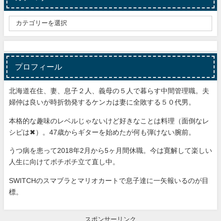
プロフィール
北海道在住、妻、息子２人、義母の５人で暮らす中間管理職。夫
婦仲は良いが時折勃発するケンカは妻に全敗する５０代男。
本格的な趣味のレベルじゃないけど好きなことは料理（面倒なレ
シピは✖）。47歳からギターを始めたが何も弾けない腕前。
うつ病を患って2018年2月から5ヶ月間休職。今は寛解して楽しい
人生に向けてボチボチ立て直し中。
SWITCHのスマブラとマリオカートで息子達に一矢報いるのが目
標。
スポンサーリンク